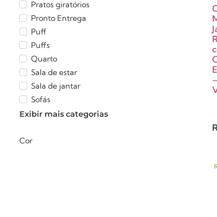
Pratos giratórios
C
Pronto Entrega
J
Puff
Puffs
Quarto
C
E
Sala de estar
Sala de jantar
Sofás
Exibir mais categorias
R
Cor