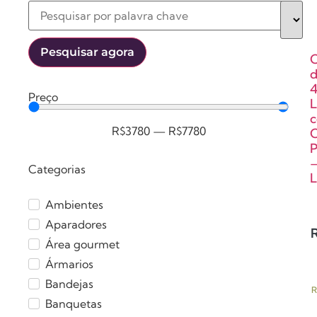
Pesquisar agora
C
Preço
L
R$
3780
—
R$
7780
C
P
Categorias
L
Ambientes
Aparadores
Área gourmet
Ármarios
Bandejas
R
Banquetas