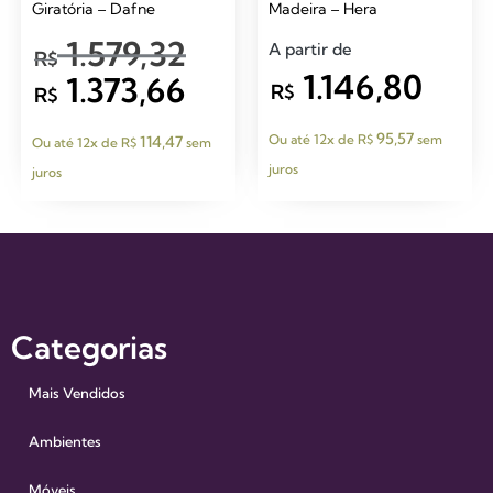
Giratória – Dafne
Madeira – Hera
1.579,32
A partir de
R$
1.146,80
1.373,66
R$
R$
95,57
Ou até 12x de
R$
sem
114,47
Ou até 12x de
R$
sem
juros
juros
Categorias
Mais Vendidos
Ambientes
Móveis