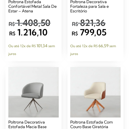
Poltrona Estofada
Poltrona Decorativa
Confortável Metal Sala De
Fortaleza para Sala e
Estar – Atena
Escritório
1.408,50
821,36
R$
R$
1.216,10
799,05
R$
R$
101,34
66,59
Ou até 12x de
R$
sem
Ou até 12x de
R$
sem
juros
juros
Poltrona Decorativa
Poltrona Estofada Com
Estofada Macia Base
Couro Base Giratória