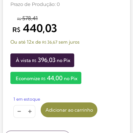
Prazo de Produção: 0
578,41
R$
440,03
R$
Ou até 12x de
sem juros
36,67
R$
396,03
À vista
no Pix
R$
44,00
Economize
no Pix
R$
1 em estoque
Adicionar ao carrinho