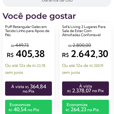
Você pode gostar
Puff Retangular Gales em
Sofá Living 2 Lugares Para
Tecido Linho para Apoio de
Sala de Estar Com
Pés
Almofadas Confortavel
449,73
2.800,00
R$
R$
405,38
2.642,30
R$
R$
Ou até 12x de
Ou até 12x de
33,78
220,19
R$
R$
sem juros
sem juros
364,84
À vista
À vista
R$
2.378,07
no Pix
no Pix
R$
Economize
Economize
40,54
264,23
no Pix
no Pix
R$
R$